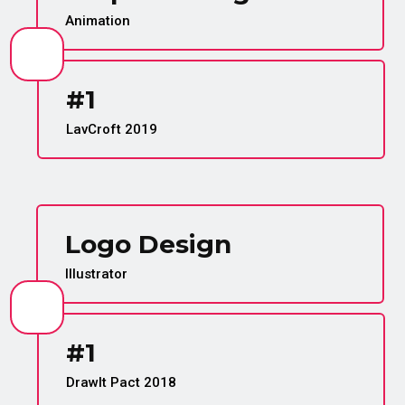
Animation
#1
LavCroft 2019
Logo Design
Illustrator
#1
DrawIt Pact 2018